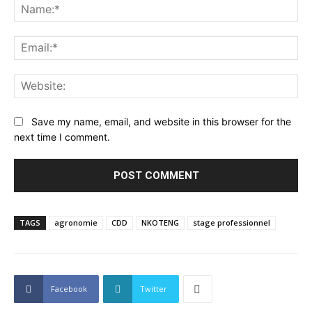
Na
Ema
Web
Save my name, email, and website in this browser for the
next time I comment.
TAGS
agronomie
CDD
NKOTENG
stage professionnel
Facebook
Twitter