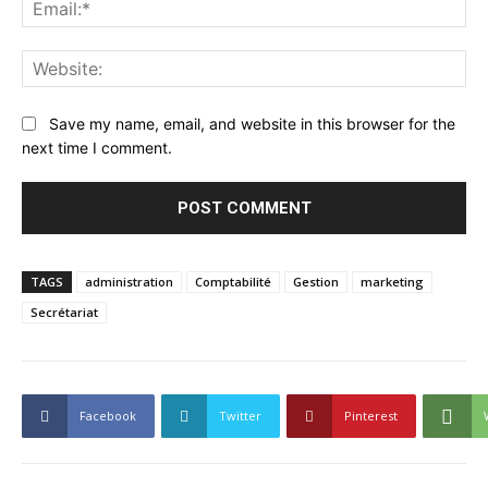
Ema
Web
Save my name, email, and website in this browser for the
next time I comment.
TAGS
administration
Comptabilité
Gestion
marketing
Secrétariat
Facebook
Twitter
Pinterest