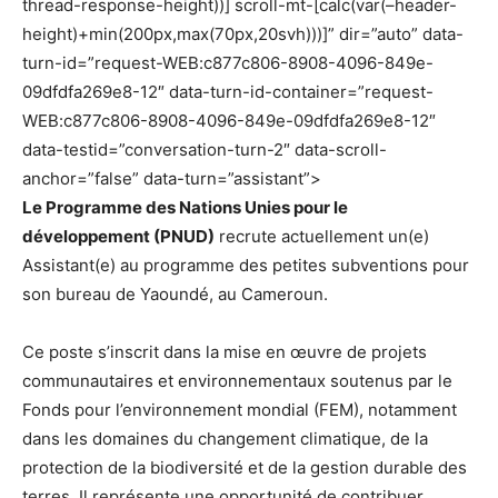
thread-response-height))] scroll-mt-[calc(var(–header-
height)+min(200px,max(70px,20svh)))]” dir=”auto” data-
turn-id=”request-WEB:c877c806-8908-4096-849e-
09dfdfa269e8-12″ data-turn-id-container=”request-
WEB:c877c806-8908-4096-849e-09dfdfa269e8-12″
data-testid=”conversation-turn-2″ data-scroll-
anchor=”false” data-turn=”assistant”>
Le Programme des Nations Unies pour le
développement
(PNUD)
recrute actuellement un(e)
Assistant(e) au programme des petites subventions pour
son bureau de Yaoundé, au Cameroun.
Ce poste s’inscrit dans la mise en œuvre de projets
communautaires et environnementaux soutenus par le
Fonds pour l’environnement mondial (FEM), notamment
dans les domaines du changement climatique, de la
protection de la biodiversité et de la gestion durable des
terres. Il représente une opportunité de contribuer