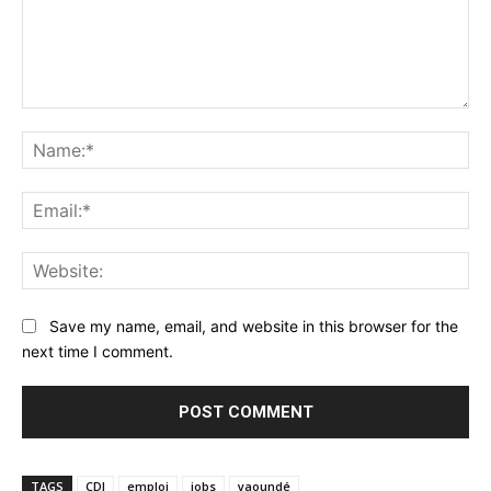
Comment:
Na
Ema
Web
Save my name, email, and website in this browser for the
next time I comment.
TAGS
CDI
emploi
jobs
yaoundé