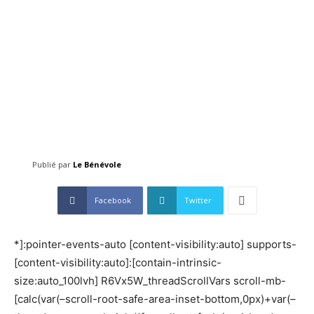
Publié par
Le Bénévole
Facebook
Twitter
*]:pointer-events-auto [content-visibility:auto] supports-
[content-visibility:auto]:[contain-intrinsic-
size:auto_100lvh] R6Vx5W_threadScrollVars scroll-mb-
[calc(var(–scroll-root-safe-area-inset-bottom,0px)+var(–