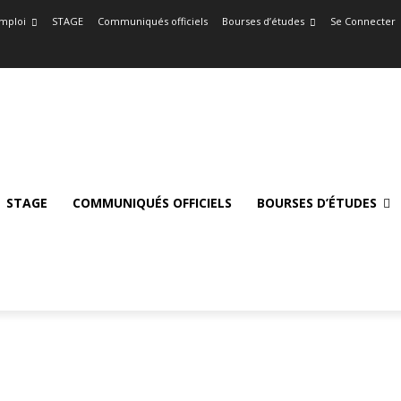
mploi
STAGE
Communiqués officiels
Bourses d’études
Se Connecter
STAGE
COMMUNIQUÉS OFFICIELS
BOURSES D’ÉTUDES