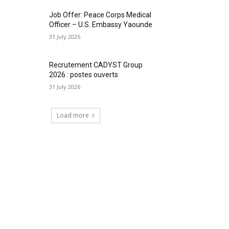
Job Offer: Peace Corps Medical
Officer – U.S. Embassy Yaounde
31 July 2026
Recrutement CADYST Group
2026 : postes ouverts
31 July 2026
Load more