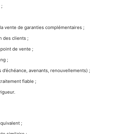
 ;
s la vente de garanties complémentaires ;
n des clients ;
point de vente ;
ing ;
s d’échéance, avenants, renouvellements) ;
raitement fiable ;
vigueur.
quivalent ;
e similaire ;