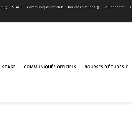
oi
STAGE
Communiqués officiels
Bourses d’études
Se Connecter
G
STAGE
COMMUNIQUÉS OFFICIELS
BOURSES D’ÉTUDES