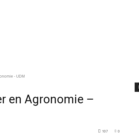
gronomie - UDM
ter en Agronomie –
107
0