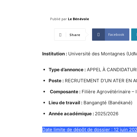
Publié par
Le Bénévole
Facebook
Share
Institution :
Université des Montagnes (UdM)
Type d’annonce :
APPEL À CANDIDATUR
Poste :
RECRUTEMENT D’UN ATER EN 
Composante :
Filière Agrovétérinaire – 
Lieu de travail :
Bangangté (Banékané)
Année académique :
2025/2026
Date limite de dépôt de dossier : 12 juin 20