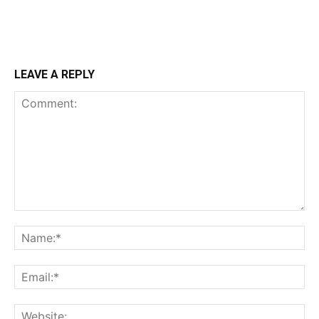
LEAVE A REPLY
Comment:
Na
Ema
Web