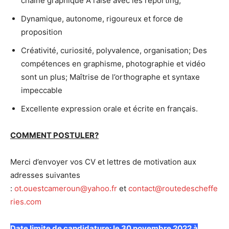
chaîne graphique A l’aise avec les reporting;
Dynamique, autonome, rigoureux et force de
proposition
Créativité, curiosité, polyvalence, organisation; Des
compétences en graphisme, photographie et vidéo
sont un plus; Maîtrise de l’orthographe et syntaxe
impeccable
Excellente expression orale et écrite en français.
COMMENT POSTULER?
Merci d’envoyer vos CV et lettres de motivation aux
adresses suivantes
:
ot.ouestcameroun@yahoo.fr
et
contact@routedescheffe
ries.com
Date limite de candidature: le 30 novembre 2022 à