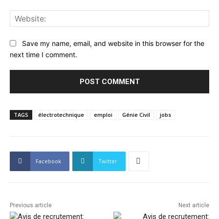
Web
Save my name, email, and website in this browser for the
next time I comment.
TAGS
électrotechnique
emploi
Génie Civil
jobs
Facebook
Twitter
Previous article
Next article