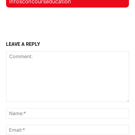
Infosconcourseducation
LEAVE A REPLY
Comment:
Na
Ema