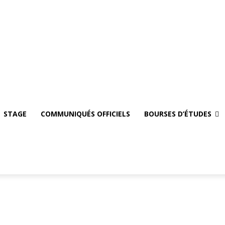
mploi
STAGE
Communiqués officiels
Bourses d’études
Se Connecter
STAGE
COMMUNIQUÉS OFFICIELS
BOURSES D’ÉTUDES