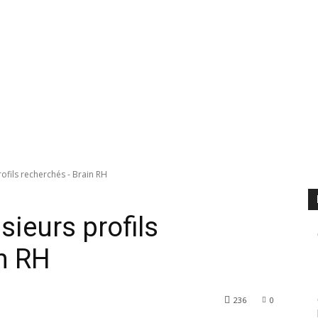
rofils recherchés - Brain RH
sieurs profils
n RH
236
0