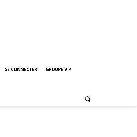
Groupe vip
Rejoindre le groupe Whatsapp de ICE
SE CONNECTER
GROUPE VIP