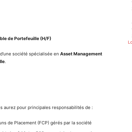
Twitter
Pinterest
WhatsApp
le de Portefeuille (H/F)
L
d’une société spécialisée en
Asset Management
lle
.
us aurez pour principales responsabilités de :
ns de Placement (FCP) gérés par la société