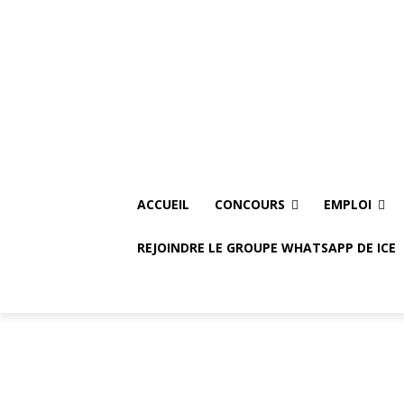
Thursday, August 6, 2026
Accueil
Concours
E
ACCUEIL
CONCOURS
EMPLOI
REJOINDRE LE GROUPE WHATSAPP DE ICE