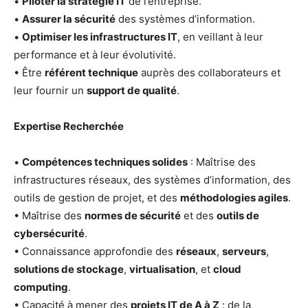
•
Piloter la stratégie IT
de l’entreprise.
•
Assurer la sécurité
des systèmes d’information.
•
Optimiser les infrastructures IT
, en veillant à leur
performance et à leur évolutivité.
• Être
référent technique
auprès des collaborateurs et
leur fournir un
support de qualité
.
Expertise Recherchée
•
Compétences techniques solides
: Maîtrise des
infrastructures réseaux, des systèmes d’information, des
outils de gestion de projet, et des
méthodologies agiles
.
• Maîtrise des
normes de sécurité
et des
outils de
cybersécurité
.
• Connaissance approfondie des
réseaux
,
serveurs
,
solutions de stockage
,
virtualisation
, et
cloud
computing
.
• Capacité à mener des
projets IT de A à Z
: de la