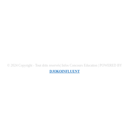
Mentions Légales
Conditions générales
Politique de confidentialités
© 2024 Copyright - Tout drits reservés| Infos Concours Education | POWERED BY
DJOKOINFLUENT