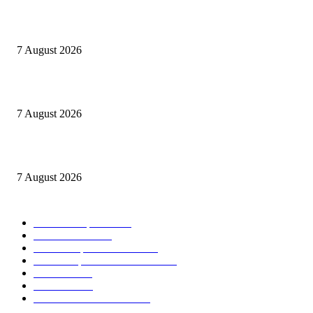
Offres d’emploi à l’Ambassade des États-Unis 2026
7 August 2026
1,500 Chevening Scholarships 2026–2027 in England
7 August 2026
1500 Bourses Chevening 2026-2027 au Royaume-Uni
7 August 2026
CATEGORIES POPULAIRES
Offres d’emploi
15013
Recrutement
1993
Communiqués officiels
1498
Revue de presse Cameroun
1377
STAGE
1061
Concours
985
Résultats des concours
826