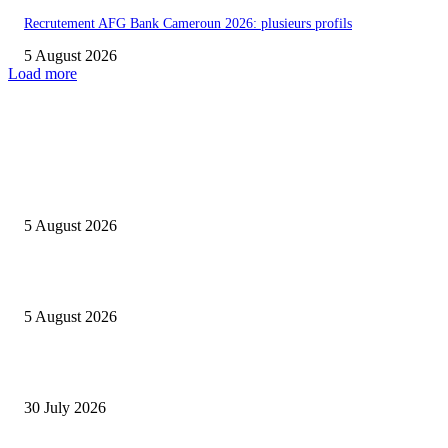
Recrutement AFG Bank Cameroun 2026: plusieurs profils
5 August 2026
Load more
INFOS UTILES
Concours MINSANTÉ 2026-2027: Report des dates
5 August 2026
Listes provisoires concours MINFOPRA des 08,09 août 2026
5 August 2026
Concours Santé Publique 2026 Minfopra : listes provisoires des candidats
30 July 2026
POPULAIRES EN CE MOMENT