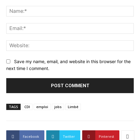
Comment:
Na
Ema
Web
Save my name, email, and website in this browser for the
next time I comment.
TAGS
CDI
emploi
jobs
Limbé
Facebook
Twitter
Pinterest