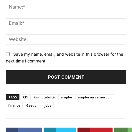
Na
Ema
Web
Save my name, email, and website in this browser for the
next time I comment.
TAGS
CDI
Comptabilité
emploi
emploi au cameroun
finance
Gestion
jobs