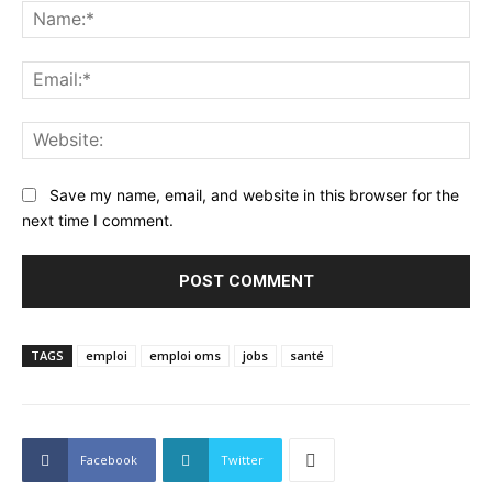
Na
Ema
Web
Save my name, email, and website in this browser for the
next time I comment.
TAGS
emploi
emploi oms
jobs
santé
Facebook
Twitter