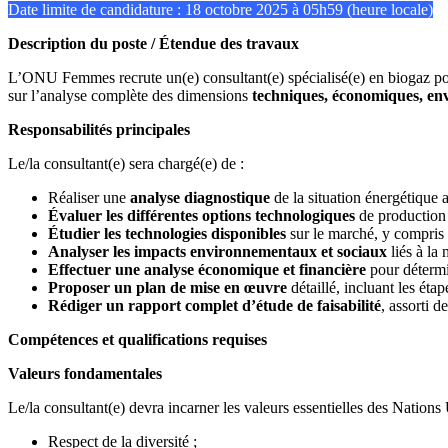
Date limite de candidature : 18 octobre 2025 à 05h59 (heure locale)
Description du poste / Étendue des travaux
L’ONU Femmes recrute un(e) consultant(e) spécialisé(e) en biogaz p
sur l’analyse complète des dimensions
techniques, économiques, env
Responsabilités principales
Le/la consultant(e) sera chargé(e) de :
Réaliser une
analyse diagnostique
de la situation énergétique a
Évaluer les différentes options technologiques
de production d
Étudier les technologies disponibles
sur le marché, y compris 
Analyser les impacts environnementaux et sociaux
liés à la
Effectuer une analyse économique et financière
pour détermine
Proposer un plan de mise en œuvre
détaillé, incluant les étap
Rédiger un rapport complet d’étude de faisabilité
, assorti 
Compétences et qualifications requises
Valeurs fondamentales
Le/la consultant(e) devra incarner les valeurs essentielles des Nations 
Respect de la diversité ;