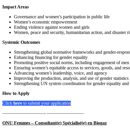
Impact Areas
Governance and women’s participation in public life
Women’s economic empowerment
Ending violence against women and girls
Women, peace and security, humanitarian action, and disaster ri
Systemic Outcomes
Strengthening global normative frameworks and gender-responsiv
Enhancing financing for gender equality
Promoting positive social norms, including engagement of men
Ensuring women’s equitable access to services, goods, and res
Advancing women’s leadership, voice, and agency
Improving the production, analysis, and use of gender statistic
Strengthening UN system coordination for gender equality a
How to Apply
Click
here
to submit your application
—————————- ————————
ONU Femmes – Consultant(e) Spécialisé(e) en Biogaz