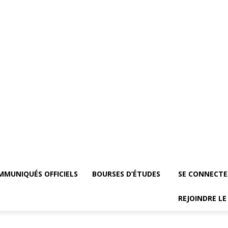
mmuniqués officiels
Bourses d’études
Se Connecter
Groupe vip
Rejoind
MMUNIQUÉS OFFICIELS
BOURSES D’ÉTUDES
SE CONNECTE
REJOINDRE L