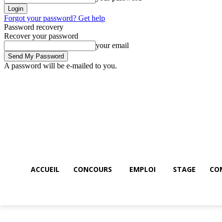
Forgot your password? Get help
Password recovery
Recover your password
your email
A password will be e-mailed to you.
Accueil
Concours
Emploi
STAGE
Co
Friday, August 7, 2026
ACCUEIL
CONCOURS
EMPLOI
STAGE
CO