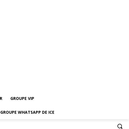
re le groupe Whatsapp de ICE
R
GROUPE VIP
E GROUPE WHATSAPP DE ICE