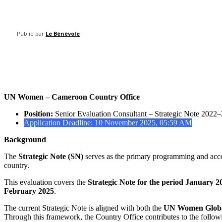
Publié par
Le Bénévole
Share
UN Women – Cameroon Country Office
Position:
Senior Evaluation Consultant – Strategic Note 2022
Application Deadline: 10 November 2025, 05:59 AM
Background
The
Strategic Note (SN)
serves as the primary programming and acc
country.
This evaluation covers the
Strategic Note for the period January 
February 2025
.
The current Strategic Note is aligned with both the
UN Women Global
Through this framework, the Country Office contributes to the follo