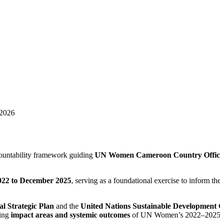
Facebook
Twitter
Pinterest
What
–2026
ountability framework guiding
UN Women Cameroon Country Offic
2022 to December 2025
, serving as a foundational exercise to inform t
 Strategic Plan
and the
United Nations Sustainable Developme
wing
impact areas and systemic outcomes
of UN Women’s 2022–2025 S