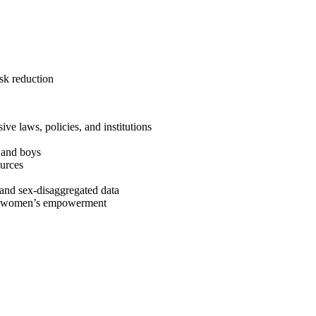
sk reduction
e laws, policies, and institutions
 and boys
ources
s and sex-disaggregated data
nd women’s empowerment