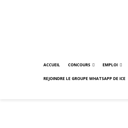
Friday, August 7, 2026
Accueil
Concours
Empl
ACCUEIL
CONCOURS
EMPLOI
REJOINDRE LE GROUPE WHATSAPP DE ICE