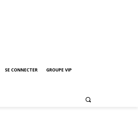
roupe vip
Rejoindre le groupe Whatsapp de ICE
SE CONNECTER
GROUPE VIP