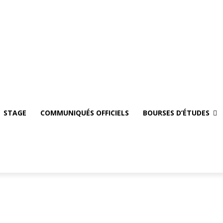
oi
STAGE
Communiqués officiels
Bourses d’études
Se Connecter
G
STAGE
COMMUNIQUÉS OFFICIELS
BOURSES D’ÉTUDES