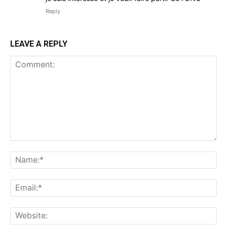
Reply
LEAVE A REPLY
Comment:
Na
Ema
Web