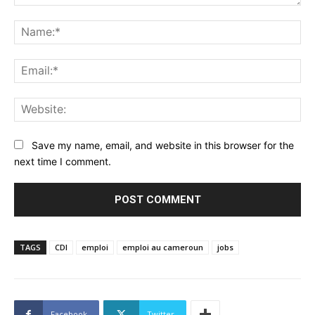
Comment:
Na
Ema
Web
Save my name, email, and website in this browser for the
next time I comment.
TAGS
CDI
emploi
emploi au cameroun
jobs
Facebook
Twitter