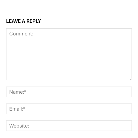
LEAVE A REPLY
Comment:
Na
Ema
Web