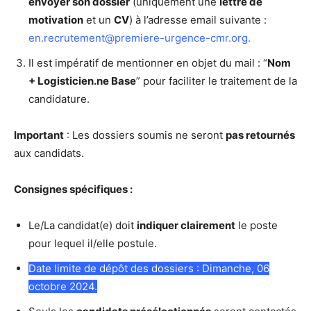
envoyer son dossier
(uniquement une
lettre de
motivation
et un
CV
) à l’adresse email suivante :
en.recrutement@premiere-urgence-cmr.org
.
Il est impératif de mentionner en objet du mail : “
Nom
+ Logisticien.ne Base
” pour faciliter le traitement de la
candidature.
Important
: Les dossiers soumis ne seront
pas retournés
aux candidats.
Consignes spécifiques :
Le/La candidat(e) doit
indiquer clairement
le poste
pour lequel il/elle postule.
Date limite de dépôt des dossiers : Dimanche, 06
octobre 2024.