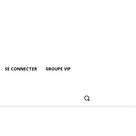
Groupe vip
Rejoindre le groupe Whatsapp de ICE
SE CONNECTER
GROUPE VIP