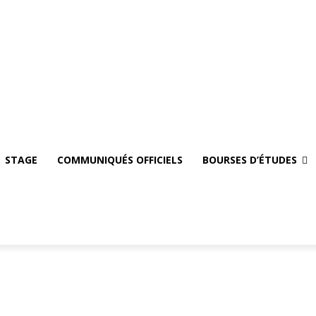
mploi
STAGE
Communiqués officiels
Bourses d’études
Se Connecter
STAGE
COMMUNIQUÉS OFFICIELS
BOURSES D’ÉTUDES