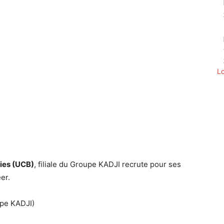
L
Twitter
Pinterest
WhatsApp
ies (UCB)
, filiale du Groupe KADJI recrute pour ses
er.
upe KADJI)