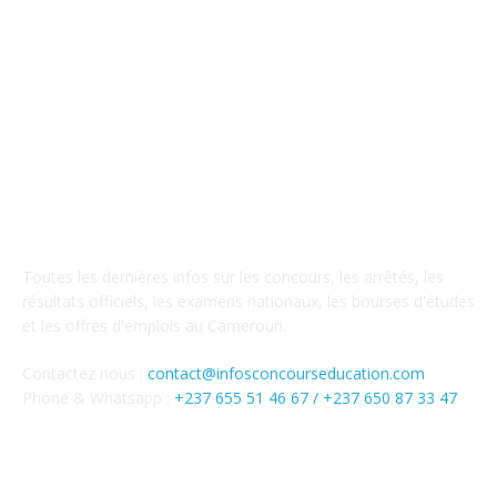
A PROPOS DE NOUS
Toutes les dernières infos sur les concours, les arrêtés, les
résultats officiels, les examens nationaux, les bourses d'études
et les offres d'emplois au Cameroun.
Contactez nous :
contact@infosconcourseducation.com
Phone & Whatsapp :
+237 655 51 46 67 /
+237 650 87 33 47
SUIVEZ NOUS