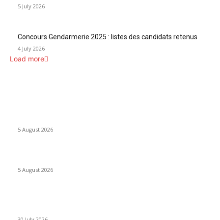
5 July 2026
Concours Gendarmerie 2025 : listes des candidats retenus
4 July 2026
Load more
INFOS UTILES
Concours MINSANTÉ 2026-2027: Report des dates
5 August 2026
Listes provisoires concours MINFOPRA des 08,09 août 2026
5 August 2026
Concours Santé Publique 2026 Minfopra : listes provisoires
des candidats
30 July 2026