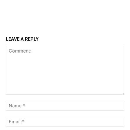
LEAVE A REPLY
Comment:
Na
Ema