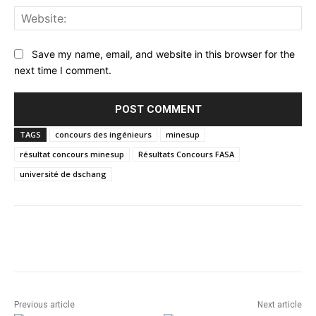
Web
Save my name, email, and website in this browser for the
next time I comment.
TAGS
concours des ingénieurs
minesup
résultat concours minesup
Résultats Concours FASA
université de dschang
Facebook
Twitter
Pinterest
Previous article
Next article