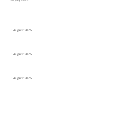
POPULAIRES EN CE MOMENT
Concours MINSANTÉ 2026-2027: Report des dates
5 August 2026
Listes provisoires concours MINFOPRA des 08,09 août 2026
5 August 2026
Recrutement AFG Bank Cameroun 2026: plusieurs profils
5 August 2026
CATEGORIES POPULAIRES
Offres d’emploi
15006
Recrutement
1993
Communiqués officiels
1498
Revue de presse Cameroun
1376