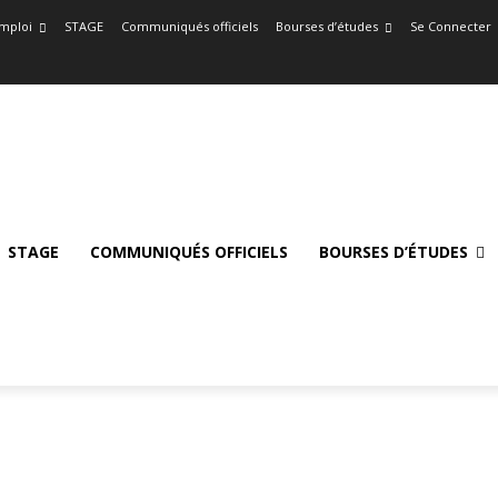
mploi
STAGE
Communiqués officiels
Bourses d’études
Se Connecter
STAGE
COMMUNIQUÉS OFFICIELS
BOURSES D’ÉTUDES