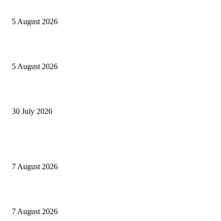
Concours MINSANTÉ 2026-2027: Report des dates
5 August 2026
Listes provisoires concours MINFOPRA des 08,09 août 2026
5 August 2026
Concours Santé Publique 2026 Minfopra : listes provisoires des candidats
30 July 2026
POPULAIRES EN CE MOMENT
Offres d’emploi à l’Ambassade des États-Unis 2026
7 August 2026
1,500 Chevening Scholarships 2026–2027 in England
7 August 2026