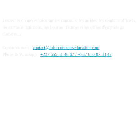
A PROPOS DE NOUS
Toutes les dernières infos sur les concours, les arrêtés, les résultats officiels,
les examens nationaux, les bourses d'études et les offres d'emplois au
Cameroun.
Contactez nous :
contact@infosconcourseducation.com
Phone & Whatsapp :
+237 655 51 46 67 /
+237 650 87 33 47
SUIVEZ NOUS
Mentions Légales
Conditions générales
Politique de confidentialités