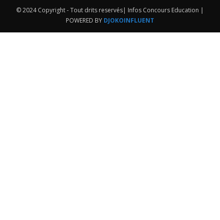
© 2024 Copyright - Tout drits reservés| Infos Concours Education |
POWERED BY
DJOKOINFLUENT