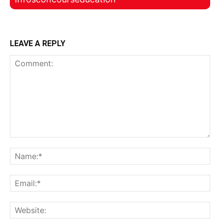
LEAVE A REPLY
Comment:
Na
Ema
Web