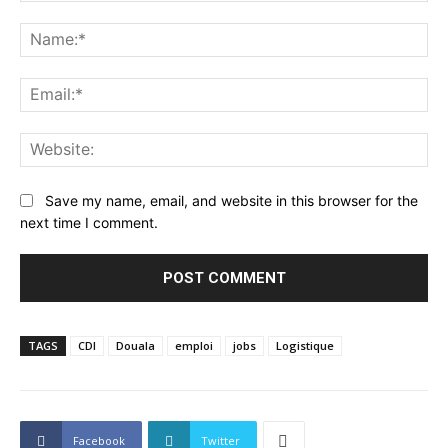
Comment:
Na
Ema
Web
Save my name, email, and website in this browser for the
next time I comment.
TAGS
CDI
Douala
emploi
jobs
Logistique
Facebook
Twitter