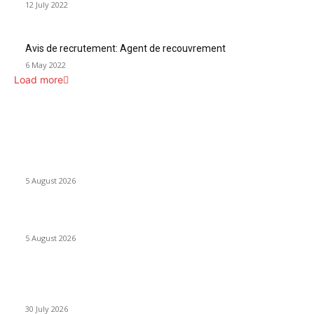
12 July 2022
Avis de recrutement: Agent de recouvrement
6 May 2022
Load more
INFOS UTILES
Concours MINSANTÉ 2026-2027: Report des dates
5 August 2026
Listes provisoires concours MINFOPRA des 08,09 août 2026
5 August 2026
Concours Santé Publique 2026 Minfopra : listes provisoires
des candidats
30 July 2026