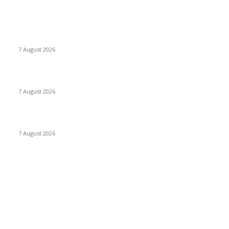
POPULAIRES EN CE MOMENT
Offres d’emploi à l’Ambassade des États-Unis 2026
7 August 2026
1,500 Chevening Scholarships 2026–2027 in England
7 August 2026
1500 Bourses Chevening 2026-2027 au Royaume-Uni
7 August 2026
CATEGORIES POPULAIRES
Offres d’emploi
15013
Recrutement
1993
Communiqués officiels
1498
Revue de presse Cameroun
1377