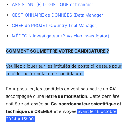
ASSISTANT(E) LOGISTIQUE et financier
GESTIONNAIRE de DONNÉES (Data Manager)
CHEF de PROJET (Country Trial Manager)
MÉDECIN Investigateur (Physician Investigator)
COMMENT SOUMETTRE VOTRE CANDIDATURE ?
Veuillez cliquer sur les intitulés de poste ci-dessus pour
accéder au formulaire de candidature.
Pour postuler, les candidats doivent soumettre un
CV
accompagné d’une
lettre de motivation
. Cette dernière
doit être adressée au
Co-coordonnateur scientifique et
technique du CREMER
et envoyée
avant le 18 octobre
2024 à 15h00.