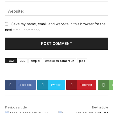
Web
Save my name, email, and website in this browser for the
next time I comment.
TAGS
CDD
emploi
emploi au cameroun
jobs
Facebook
Twitter
Pinterest
Previous article
Next article